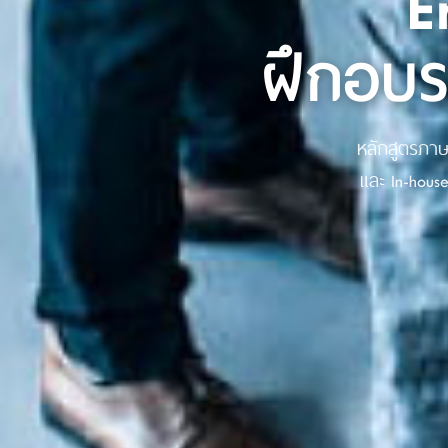
E
ฝึกอบร
หลักสูตรภาษ
และ In-hous