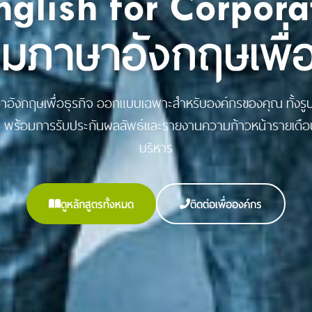
nglish for Corpora
มภาษาอังกฤษเพื่
าอังกฤษเพื่อธุรกิจ ออกแบบเฉพาะสำหรับองค์กรของคุณ ทั้งรู
e พร้อมการรับประกันผลลัพธ์และรายงานความก้าวหน้ารายเดือน
บริหาร
ดูหลักสูตรทั้งหมด
ติดต่อเพื่อองค์กร